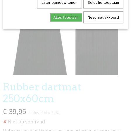
Later opnieuw tonen
Selectie toestaan
Alles toestaan
Nee, niet akkoord
EDERLAND
Rubber dartmat
250x60cm
€ 39,95
(inclusief btw 21%)
Niet op voorraad
✘
Ontvang een mailtje zodra het product weer op voorraad is.