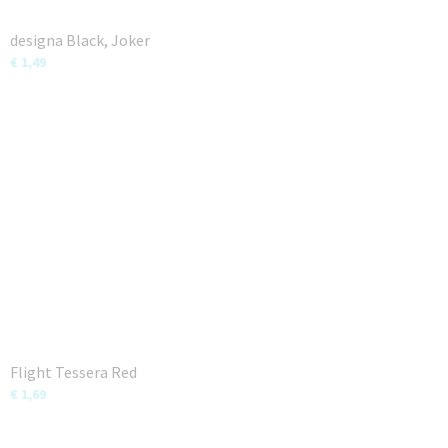
designa Black, Joker
€ 1,49
Flight Tessera Red
€ 1,69