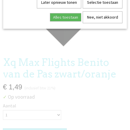
Later opnieuw tonen
Selectie toestaan
Alles toestaan
Nee, niet akkoord
EDERLAND
Xq Max Flights Benito
van de Pas zwart/oranje
€ 1,49
(inclusief btw 21%)
Op voorraad
✓
Aantal