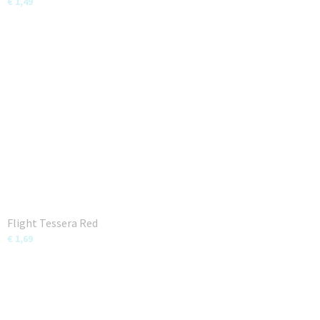
€ 1,49
Flight Tessera Red
€ 1,69