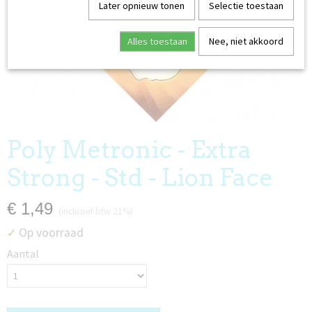
Later opnieuw tonen
Selectie toestaan
Alles toestaan
Nee, niet akkoord
EDERLAND
Poly Metronic - Extra
Strong - Std - Lion Face
€ 1,49
(inclusief btw 21%)
Op voorraad
✓
Aantal