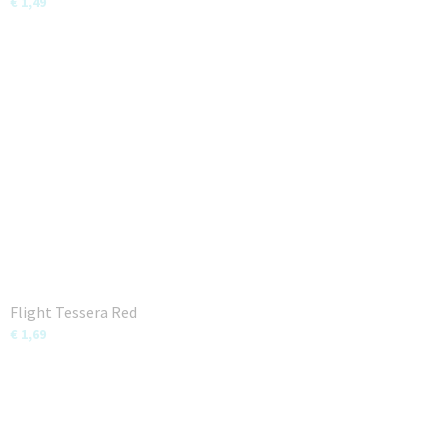
€ 1,49
Flight Tessera Red
€ 1,69