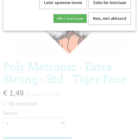
Later opnieuw tonen
Selectie toestaan
Alles toestaan
Nee, niet akkoord
EDERLAND
Poly Metronic - Extra
Strong - Std - Tiger Face
€ 1,49
(inclusief btw 21%)
Op voorraad
✓
Aantal