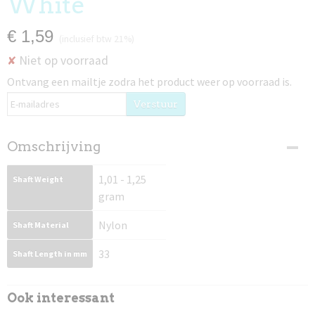
White
€ 1,59
(inclusief btw 21%)
Niet op voorraad
✘
Ontvang een mailtje zodra het product weer op voorraad is.
Verstuur
Omschrijving
1,01 - 1,25
Shaft Weight
gram
Nylon
Shaft Material
33
Shaft Length in mm
Ook interessant